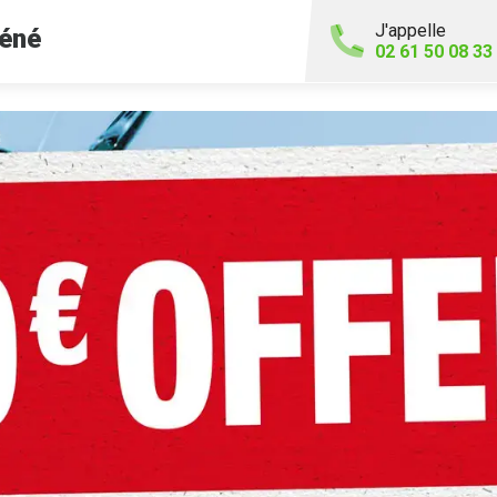
J'appelle
éné
02 61 50 08 33