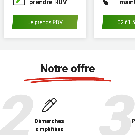
prendre RDV
main
t
Je prends RDV
02 61 5
Notre offre
Démarches
P
simplifiées