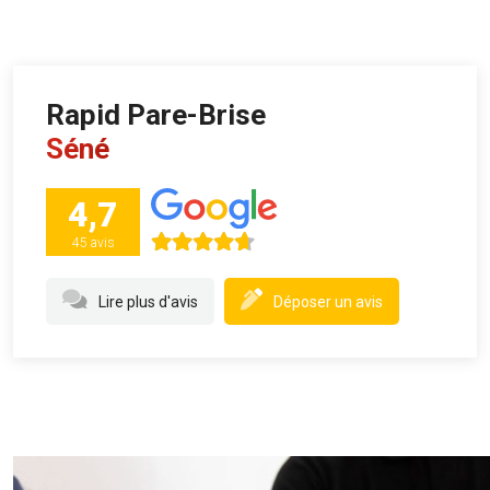
Rapid Pare-Brise
Séné
4,7
45 avis
Lire plus d'avis
Déposer un avis