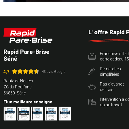
L' offre Rapid 
Rapid Pare-Brise
Franchise offer
Séné
carte cadeau 15
Démarches
4,7
43 avis Google
simplifiées
Route de Nantes
Pas d'avance
ZC du Poulfanc
de frais
56860 Séné
Intervention à d
Elue meilleure enseigne
ou au travail