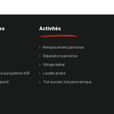
es
Activités
Remplacement pare-brise
Réparation pare-brise
Vitrage latéral
rme européenne 43R
Lunette arrière
specté
Toit ouvrant, toit panoramique