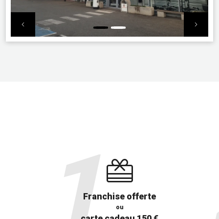
Previous
Nex
Franchise offerte
ou
carte cadeau 150 €