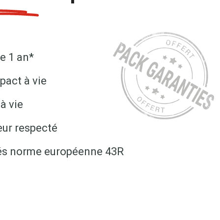
e 1 an*
pact à vie
à vie
eur respecté
fiés norme européenne 43R