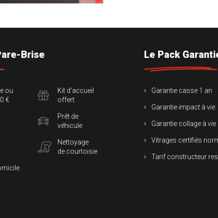
Pare-Brise
Le Pack Garanti
te ou
Kit d'accueil
Garantie casse 1 an
0 €
offert
Garantie impact à vie
Prêt de
Garantie collage à vie
véhicule
Vitrages certifiés no
Nettoyage
de courtoisie
Tarif constructeur re
omicile