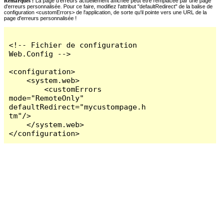
Remarques :
La page d'erreurs actuellement affichée peut être remplacée par une page
d'erreurs personnalisée. Pour ce faire, modifiez l'attribut "defaultRedirect" de la balise de
configuration <customErrors> de l'application, de sorte qu'il pointe vers une URL de la
page d'erreurs personnalisée !
<!-- Fichier de configuration 
Web.Config -->

<configuration>

    <system.web>

        <customErrors 
mode="RemoteOnly" 
defaultRedirect="mycustompage.h
tm"/>

    </system.web>

</configuration>