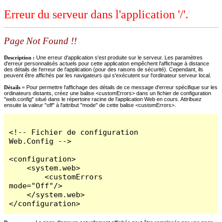
Erreur du serveur dans l'application '/'.
Page Not Found !!
Description :
Une erreur d'application s'est produite sur le serveur. Les paramètres
d'erreur personnalisés actuels pour cette application empêchent l'affichage à distance
des détails de l'erreur de l'application (pour des raisons de sécurité). Cependant, ils
peuvent être affichés par les navigateurs qui s'exécutent sur l'ordinateur serveur local.
Détails =
Pour permettre l'affichage des détails de ce message d'erreur spécifique sur les
ordinateurs distants, créez une balise <customErrors> dans un fichier de configuration
"web.config" situé dans le répertoire racine de l'application Web en cours. Attribuez
ensuite la valeur "off" à l'attribut "mode" de cette balise <customErrors>.
<!-- Fichier de configuration 
Web.Config -->

<configuration>

    <system.web>

        <customErrors 
mode="Off"/>

    </system.web>

</configuration>